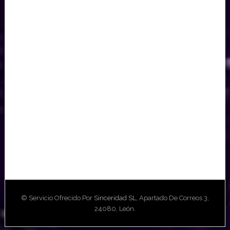
© Servicio Ofrecido Por
Sinceridad SL
, Apartado De Correos 3,
24080, León.