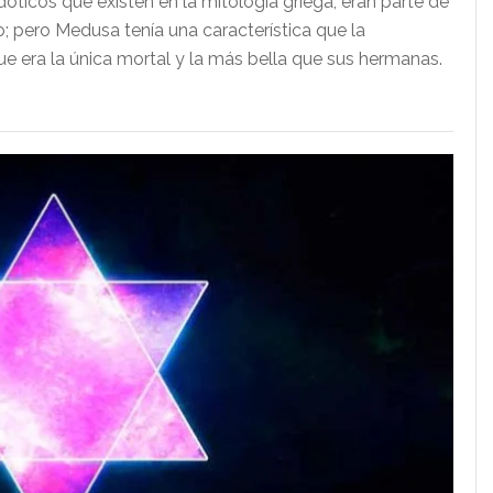
icos que existen en la mitología griega, eran parte de
; pero Medusa tenía una característica que la
ue era la única mortal y la más bella que sus hermanas.