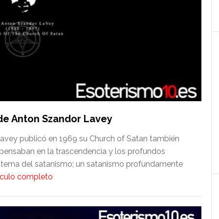
a de Anton Szandor Lavey
avey publicó en 1969 su Church of Satan también
pensaban en la trascendencia y los profundos
el tema del satanismo; un satanismo profundamente
tículo completo