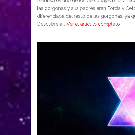
Medusa es uno de los personajes más anecdót
las gorgonas y sus padres eran Forcis y Ceto
diferenciaba del resto de las gorgonas, ya q
Descubre a …
Ver el artículo completo