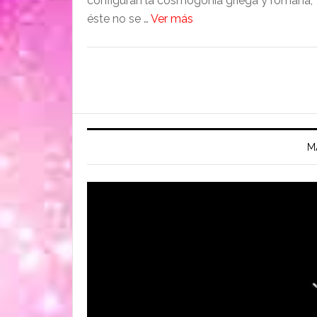
configuran la cosmogonía griega y romana,
éste no se …
Ver más
M