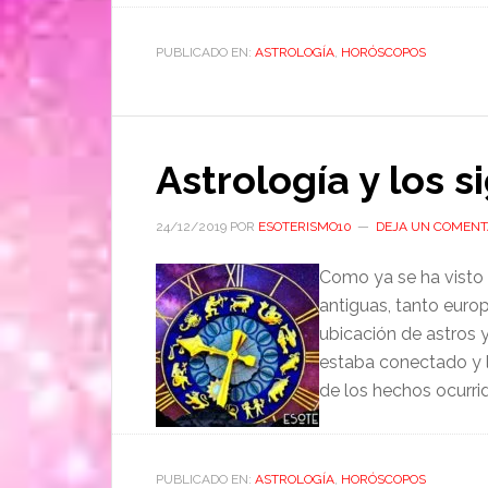
PUBLICADO EN:
ASTROLOGÍA
,
HORÓSCOPOS
Astrología y los 
24/12/2019
POR
ESOTERISMO10
DEJA UN COMENT
Como ya se ha visto 
antiguas, tanto europ
ubicación de astros y
estaba conectado y lo
de los hechos ocurrid
PUBLICADO EN:
ASTROLOGÍA
,
HORÓSCOPOS