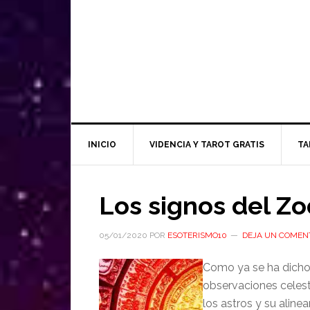
INICIO
VIDENCIA Y TAROT GRATIS
TA
Los signos del Z
05/01/2020
POR
ESOTERISMO10
DEJA UN COMEN
Como ya se ha dicho,
observaciones celeste
los astros y su aline