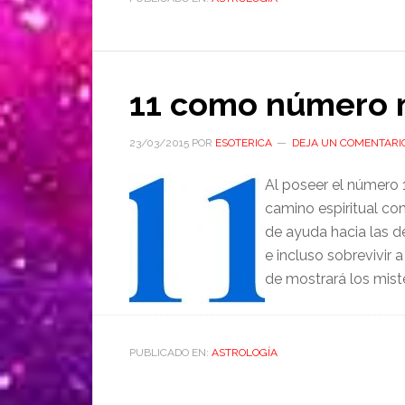
11 como número 
23/03/2015
POR
ESOTERICA
DEJA UN COMENTARI
Al poseer el número 
camino espiritual co
de ayuda hacia las 
e incluso sobrevivir 
de mostrará los miste
PUBLICADO EN:
ASTROLOGÍA