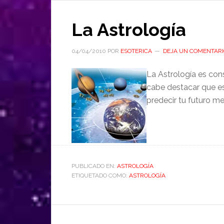
La Astrología
04/04/2010
POR
ESOTERICA
DEJA UN COMENTARI
La Astrología es con
cabe destacar que es
predecir tu futuro m
PUBLICADO EN:
ASTROLOGÍA
ETIQUETADO COMO:
ASTROLOGÍA