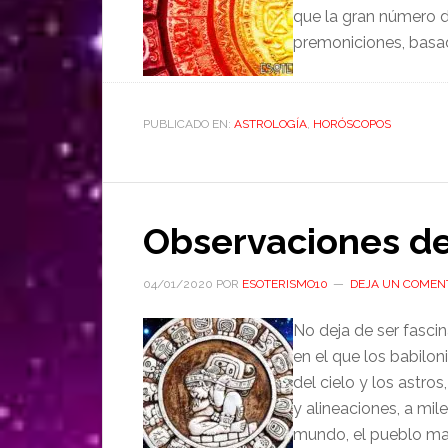
que la gran número d
premoniciones, basad
PUBLICADO EN:
ASTROLOGÍA
,
HORÓSCOPOS
Observaciones de
04/01/2020
POR
ESOTERISMO10
DEJA UN COMEN
No deja de ser fasci
en el que los babilon
del cielo y los astro
y alineaciones, a mil
mundo, el pueblo ma