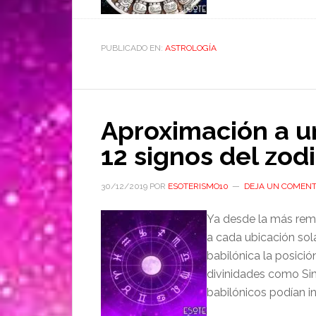
PUBLICADO EN:
ASTROLOGÍA
Aproximación a un
12 signos del zod
30/12/2019
POR
ESOTERISMO10
DEJA UN COMENT
Ya desde la más remo
a cada ubicación sola
babilónica la posició
divinidades como Sin
babilónicos podían int