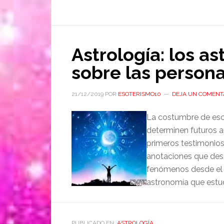
Astrología: los as
sobre las person
21/12/2019
POR
ESOTERISMO10
DEJA UN COMENT
La costumbre de escr
determinen futuros 
primeros testimonios
anotaciones que desc
fenómenos desde el T
astronomía que estud
PUBLICADO EN:
ASTROLOGÍA