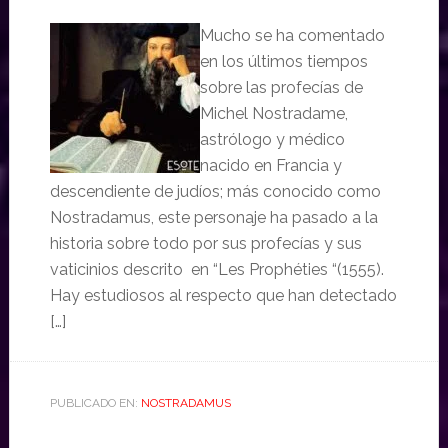
Mucho se ha comentado
en los últimos tiempos
sobre las profecías de
Michel Nostradame,
astrólogo y médico
nacido en Francia y
descendiente de judíos; más conocido como
Nostradamus, este personaje ha pasado a la
historia sobre todo por sus profecías y sus
vaticinios descrito en “Les Prophéties “(1555).
Hay estudiosos al respecto que han detectado
[…]
PUBLICADO EN:
NOSTRADAMUS