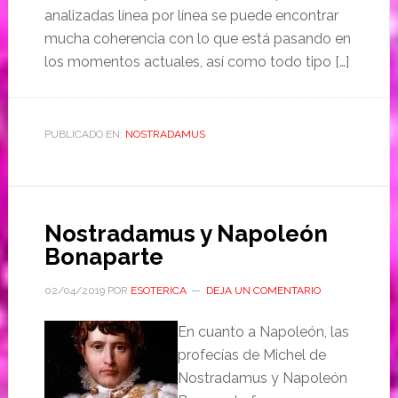
analizadas línea por línea se puede encontrar
mucha coherencia con lo que está pasando en
los momentos actuales, así como todo tipo […]
PUBLICADO EN:
NOSTRADAMUS
Nostradamus y Napoleón
Bonaparte
02/04/2019
POR
ESOTERICA
DEJA UN COMENTARIO
En cuanto a Napoleón, las
profecías de Michel de
Nostradamus y Napoleón