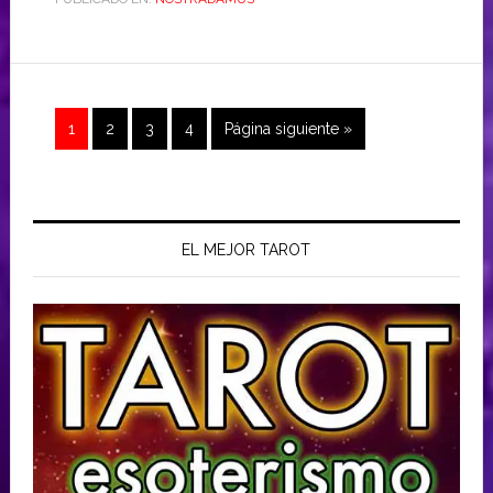
1
2
3
4
Página siguiente »
EL MEJOR TAROT