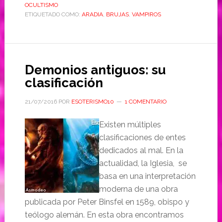
OCULTISMO
ETIQUETADO COMO:
ARADIA
,
BRUJAS
,
VAMPIROS
Demonios antiguos: su
clasificación
21/07/2016
POR
ESOTERISMO10
1 COMENTARIO
Existen múltiples
clasificaciones de entes
dedicados al mal. En la
actualidad, la Iglesia, se
basa en una interpretación
moderna de una obra
publicada por Peter Binsfel en 1589, obispo y
teólogo alemán. En esta obra encontramos