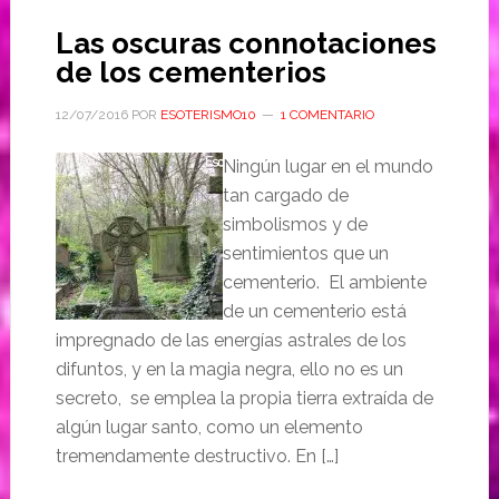
Las oscuras connotaciones
de los cementerios
12/07/2016
POR
ESOTERISMO10
1 COMENTARIO
Ningún lugar en el mundo
tan cargado de
simbolismos y de
sentimientos que un
cementerio. El ambiente
de un cementerio está
impregnado de las energías astrales de los
difuntos, y en la magia negra, ello no es un
secreto, se emplea la propia tierra extraída de
algún lugar santo, como un elemento
tremendamente destructivo. En […]