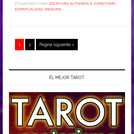
ETIQUETADO COMO:
ESCRITURA AUTOMÁTICA
,
ESPIRITISMO
,
ESPIRITUALIDAD
,
MEDIUMS
1
2
Página siguiente »
EL MEJOR TAROT