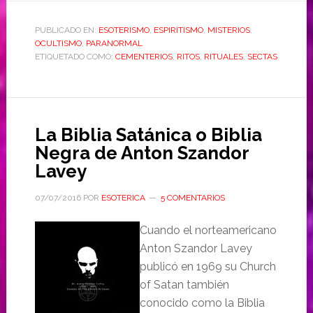
PUBLICADO EN:
ESOTERISMO
,
ESPIRITISMO
,
MISTERIOS
,
OCULTISMO
,
PARANORMAL
ETIQUETADO COMO:
CEMENTERIOS
,
RITOS
,
RITUALES
,
SECTAS
La Biblia Satánica o Biblia
Negra de Anton Szandor
Lavey
07/07/2016
POR
ESOTERICA
5 COMENTARIOS
Cuando el norteamericano
Anton Szandor Lavey
publicó en 1969 su Church
of Satan también
conocido como la Biblia