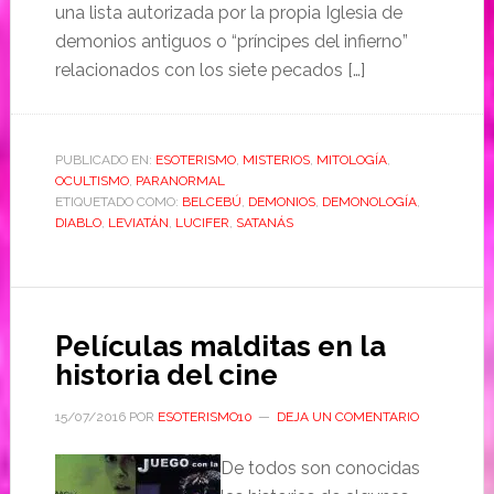
una lista autorizada por la propia Iglesia de
demonios antiguos o “príncipes del infierno”
relacionados con los siete pecados […]
PUBLICADO EN:
ESOTERISMO
,
MISTERIOS
,
MITOLOGÍA
,
OCULTISMO
,
PARANORMAL
ETIQUETADO COMO:
BELCEBÚ
,
DEMONIOS
,
DEMONOLOGÍA
,
DIABLO
,
LEVIATÁN
,
LUCIFER
,
SATANÁS
Películas malditas en la
historia del cine
15/07/2016
POR
ESOTERISMO10
DEJA UN COMENTARIO
De todos son conocidas