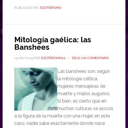
PUBLICADO EN:
ESOTERISMO
Mitología gaélica: las
Banshees
13/08/2019
POR
ESOTERISMO10
DEJA UN COMENTARIO
Las banshees son, según
la mitología céltica,
mujeres mensajeras de
muerte y malos augurios.
Si bien, es cierto que en
muchas culturas se asocia
a la figura de la muerte con una mujer, en este
caso, nadie sabe exactamente donde nace