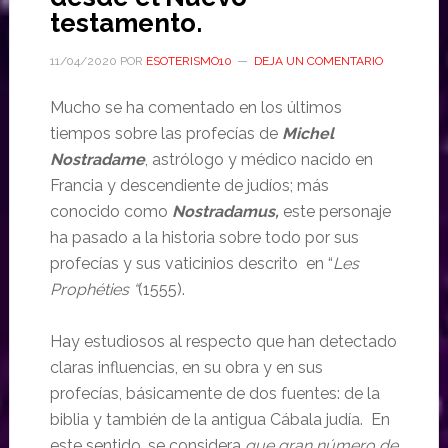
testamento.
11/04/2020
POR
ESOTERISMO10
DEJA UN COMENTARIO
Mucho se ha comentado en los últimos
tiempos sobre las profecías de
Michel
Nostradame
, astrólogo y médico nacido en
Francia y descendiente de judíos; más
conocido como
Nostradamus,
este personaje
ha pasado a la historia sobre todo por sus
profecías y sus vaticinios descrito en “
Les
Prophéties “
(1555).
Hay estudiosos al respecto que han detectado
claras influencias, en su obra y en sus
profecías, básicamente de dos fuentes: de la
biblia y también de la antigua Cábala judía. En
este sentido, se considera
que gran número de