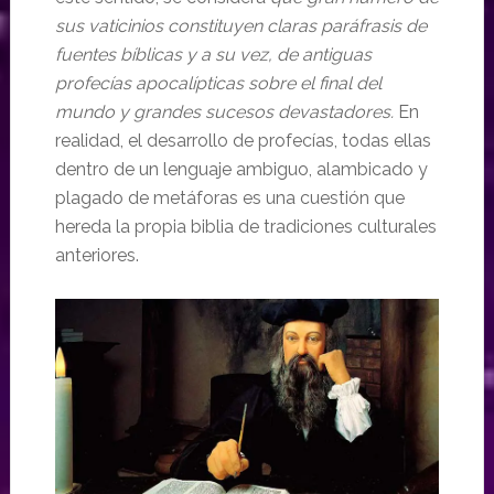
sus vaticinios constituyen claras paráfrasis de
fuentes bíblicas y a su vez, de antiguas
profecías apocalípticas sobre el final del
mundo y grandes sucesos devastadores.
En
realidad, el desarrollo de profecías, todas ellas
dentro de un lenguaje ambiguo, alambicado y
plagado de metáforas es una cuestión que
hereda la propia biblia de tradiciones culturales
anteriores.