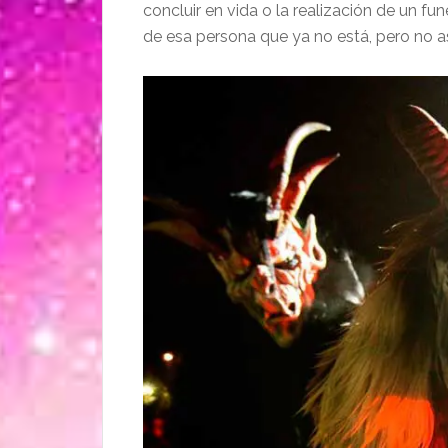
concluir en vida o la realización de un f
de esa persona que ya no está, pero no a