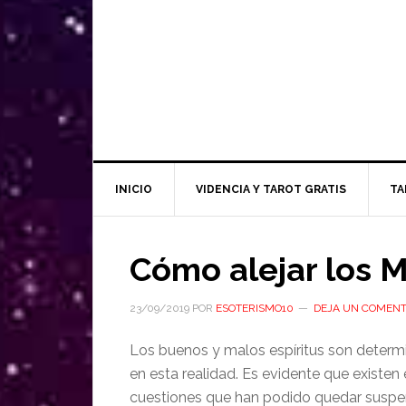
INICIO
VIDENCIA Y TAROT GRATIS
TA
Cómo alejar los M
23/09/2019
POR
ESOTERISMO10
DEJA UN COMENT
Los buenos y malos espíritus son determi
en esta realidad. Es evidente que existen 
cuestiones que han podido quedar suspend