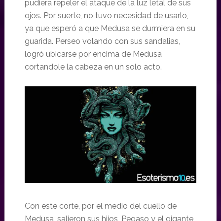
pudiera repeler el ataque de la luz letal de sus
ojos. Por suerte, no tuvo necesidad de usarlo,
ya que esperó a que Medusa se durmiera en su
guarida. Perseo volando con sus sandalias,
logró ubicarse por encima de Medusa
cortandole la cabeza en un solo acto.
Con este corte, por el medio del cuello de
Medusa, salieron sus hijos, Pegaso y el gigante