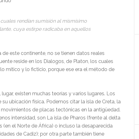
mundo
los cuales rendían sumisión al mismísimo
lante, cuya estirpe radicaba en aquellos
a de este continente, no se tienen datos reales
ente reside en los Dialogos, de Platon, los cuales
o mítico y lo ficticio, porque ese era el método de
l lugar, existen muchas teorías y varios lugares. Los
u ubicación física. Podemos citar la isla de Creta, la
r movimientos de placas tectónicas en la antigüedad.
nos intensidad, son La isla de Pharos (frente al delta
as (en el Norte de África) o incluso la desaparecida
midades de Cadiz); por otra parte también tiene