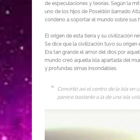
de especulaciones y teorías. Según la mito
uno de los hijos de Poseidón llamado Atla
condeno a soportar el mundo sobre sus 
El origen de esta tierra y su civilización 
Se dice que la civilización tuvo su orige
Era tan grande el amor del dios por aquell
mundo creó aquella isla apartada del mun
y profundas simas insondables.
Convirtió así el centro de la isla e
parece bastante a la de una isla vol