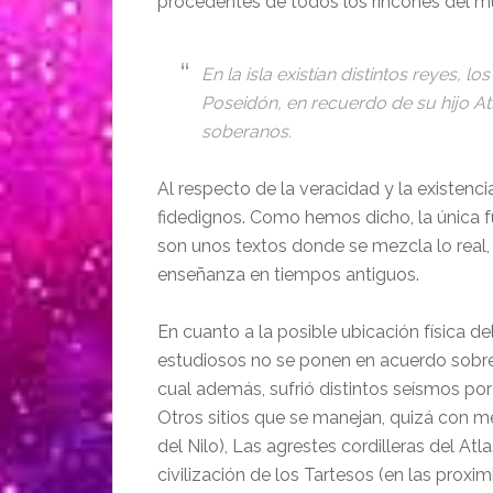
procedentes de todos los rincones del 
En la isla existían distintos reyes, 
Poseidón, en recuerdo de su hijo At
soberanos.
Al respecto de la veracidad y la existenci
fidedignos. Como hemos dicho, la única fu
son unos textos donde se mezcla lo real, l
enseñanza en tiempos antiguos.
En cuanto a la posible ubicación física de
estudiosos no se ponen en acuerdo sobre s
cual además, sufrió distintos seísmos po
Otros sitios que se manejan, quizá con me
del Nilo), Las agrestes cordilleras del Atl
civilización de los Tartesos (en las proxi