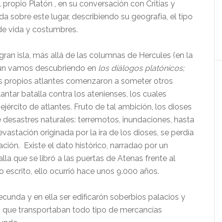
el propio Platón , en su conversación con Critias y
 sobre este lugar, describiendo su geografía, el tipo
 de vida y costumbres.
ran isla, más allá de las columnas de Hercules (en la
egún vamos descubriendo en
los diálogos platónicos;
Los propios atlantes comenzaron a someter otros
lantar batalla contra los atenienses, los cuales
ejército de atlantes. Fruto de tal ambición, los dioses
e desastres naturales: terremotos, inundaciones, hasta
evastación originada por la ira de los dioses, se perdía
ación. Existe el dato histórico, narradao por un
la que se libró a las puertas de Atenas frente al
o escrito, ello ocurrió hace unos 9.000 años.
fecunda y en ella ser edificarón soberbios palacios y
os que transportaban todo tipo de mercancías