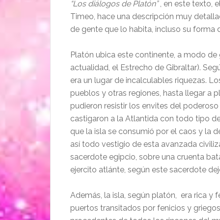
“Los diálogos de Platón”
, en este texto, 
Timeo, hace una descripción muy detallada
de gente que lo habita, incluso su forma
Platón ubica este continente, a modo de g
actualidad, el Estrecho de Gibraltar). S
era un lugar de incalculables riquezas. 
pueblos y otras regiones, hasta llegar a p
pudieron resistir los envites del poderoso 
castigaron a la Atlantida con todo tipo d
que la isla se consumió por el caos y la d
así todo vestigio de esta avanzada civiliz
sacerdote egipcio, sobre una cruenta batal
ejercito atlánte, según este sacerdote dej
Además, la isla, según platón, era rica y 
puertos transitados por fenicios y grieg