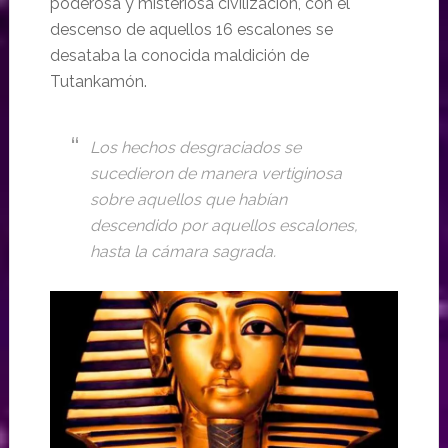
poderosa y misteriosa civilización, con el
descenso de aquellos 16 escalones se
desataba la conocida maldición de
Tutankamón.
Los hechos desgraciados se
sucedieron de manera vertiginosa
sobre aquellos que habían
descendido por aquellos escalones,
hasta la cámara sagrada.