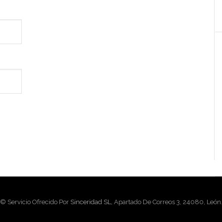
© Servicio Ofrecido Por
Sinceridad SL
, Apartado De Correos 3, 24080, León