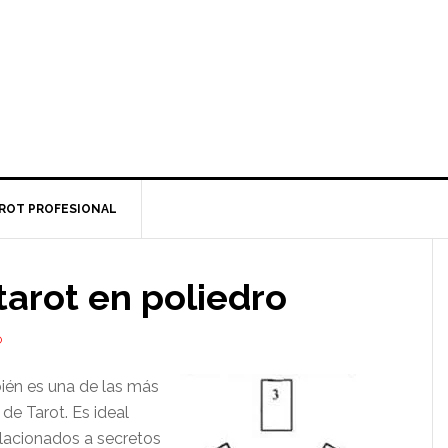
ROT PROFESIONAL
arot en poliedro
O
ién es una de las más
de Tarot. Es ideal
elacionados a secretos