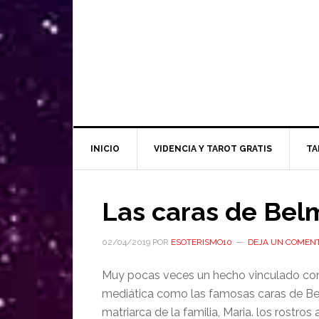
INICIO
VIDENCIA Y TAROT GRATIS
TA
Las caras de Bel
02/04/2019
POR
ESOTERISMO10
DEJA UN COMEN
Muy pocas veces un hecho vinculado con 
mediática como las famosas caras de Bel
matriarca de la familia, Maria. los rostros