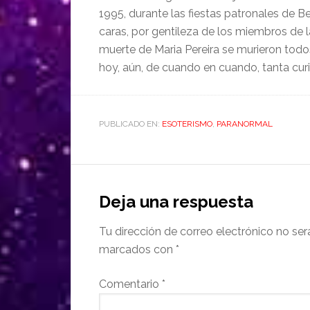
1995, durante las fiestas patronales de B
caras, por gentileza de los miembros de 
muerte de Maria Pereira se murieron todos
hoy, aún, de cuando en cuando, tanta curi
PUBLICADO EN:
ESOTERISMO
,
PARANORMAL
Deja una respuesta
Tu dirección de correo electrónico no ser
marcados con
*
Comentario
*