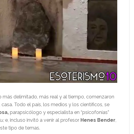
do más delimitado, más real y al tiempo, comenzaron
asa. Todo el país, los medios y los científicos, se
sa,
parapsicólogo y especialista en “psicofonías”
tu;
e, incluso invitó a venir al profesor
Henes Bender
,
ste tipo de temas.