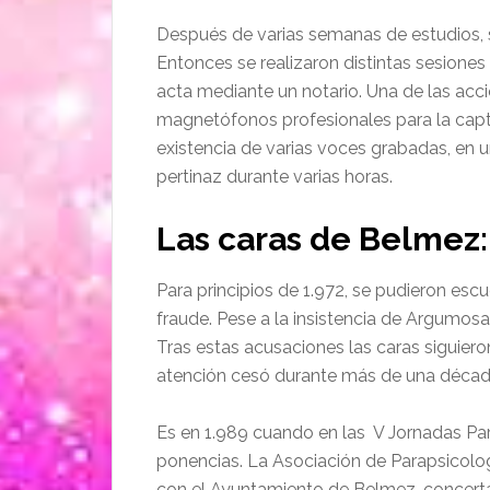
Después de varias semanas de estudios, s
Entonces se realizaron distintas sesiones
acta mediante un notario. Una de las acci
magnetófonos profesionales para la capta
existencia de varias voces grabadas, en u
pertinaz durante varias horas.
Las caras de Belmez:
Para principios de 1.972, se pudieron es
fraude. Pese a la insistencia de Argumosa 
Tras estas acusaciones las caras siguier
atención cesó durante más de una décad
Es en 1.989 cuando en las V Jornadas Para
ponencias. La Asociación de Parapsicolog
con el Ayuntamiento de Belmez, concertan