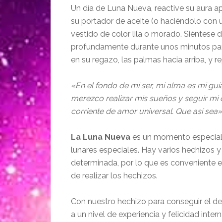
Un día de Luna Nueva, reactive su aura a
su portador de aceite (o haciéndolo con un
vestido de color lila o morado. Siéntese 
profundamente durante unos minutos par
en su regazo, las palmas hacia arriba, y r
«En el fondo de mi ser, mi alma es mi guí
merezco realizar mis sueños y seguir mi 
corriente de amor universal. Que así sea»
La Luna Nueva
es un momento especial p
lunares especiales. Hay varios hechizos 
determinada, por lo que es conveniente es
de realizar los hechizos.
Con nuestro hechizo para conseguir el de
a un nivel de experiencia y felicidad intern