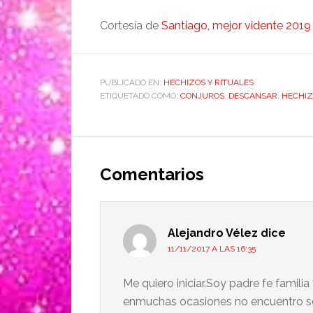
Cortesía de
Santiago, mejor vidente 2019
PUBLICADO EN:
HECHIZOS Y RITUALES
ETIQUETADO COMO:
CONJUROS
,
DESCANSAR
,
HECHIZ
Comentarios
Alejandro Vélez
dice
11/11/2017 A LAS 16:35
Me quiero iniciar.Soy padre fe famili
enmuchas ocasiones no encuentro sen