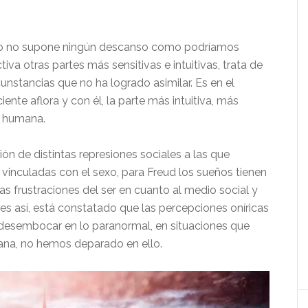
eño no supone ningún descanso como podríamos
va otras partes más sensitivas e intuitivas, trata de
rcunstancias que no ha logrado asimilar. Es en el
nte aflora y con él, la parte más intuitiva, más
za humana.
ión de distintas represiones sociales a las que
vinculadas con el sexo, para Freud los sueños tienen
las frustraciones del ser en cuanto al medio social y
o es así, está constatado que las percepciones oníricas
a desembocar en lo paranormal, en situaciones que
ana, no hemos deparado en ello.