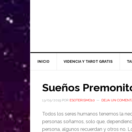
INICIO
VIDENCIA Y TAROT GRATIS
TA
Sueños Premonito
13/05/2019
POR
ESOTERISMO10
DEJA UN COMENT
Todos los seres humanos tenemos la nece
personas soñamos, solo que, dependiend
persona, algunos recuerdan y otros no. Lo