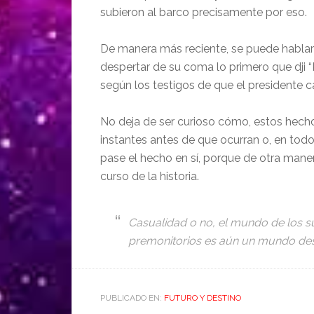
subieron al barco precisamente por eso.
De manera más reciente, se puede hablar
despertar de su coma lo primero que dji 
según los testigos de que el presidente c
No deja de ser curioso cómo, estos hech
instantes antes de que ocurran o, en tod
pase el hecho en sí, porque de otra mane
curso de la historia.
Casualidad o no, el mundo de los s
premonitorios es aún un mundo des
PUBLICADO EN:
FUTURO Y DESTINO