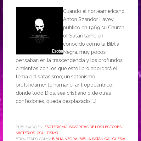
Cuando el norteamericano
Anton Szandor Lavey
publicó en 1969 su Church
of Satan también
conocido como la Biblia
Negra, muy pocos
pensaban en la trascendencia y los profundos
cimientos con los que este libro abordará el
tema del satanismo; un satanismo
profundamente humano, antropocéntrico,
donde todo Dios, sea cristiano o de otras
confesiones, queda desplazado […]
PUBLICADO EN:
ESOTERISMO
,
FAVORITAS DE LOS LECTORES
,
MISTERIOS
,
OCULTISMO
ETIQUETADO COMO:
BIBLIA NEGRA
,
BIBLIA SATÁNICA
,
IGLESIA