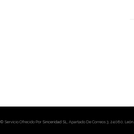
© Servicio Ofrecido Por
Sinceridad SL
, Apartado De Correos 3, 24080, León