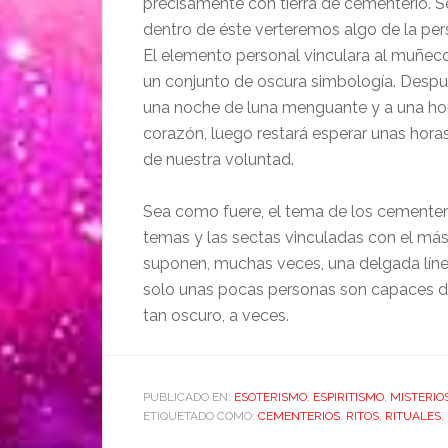
precisamente con tierra de cementerio. 
dentro de éste verteremos algo de la pe
El elemento personal vinculara al muñeco 
un conjunto de oscura simbología. Despu
una noche de luna menguante y a una hora p
corazón, luego restará esperar unas horas
de nuestra voluntad.
Sea como fuere, el tema de los cementer
temas y las sectas vinculadas con el más
suponen, muchas veces, una delgada línea
solo unas pocas personas son capaces d
tan oscuro, a veces.
PUBLICADO EN:
ESOTERISMO
,
ESPIRITISMO
,
MISTERIO
ETIQUETADO COMO:
CEMENTERIOS
,
RITOS
,
RITUALES
,