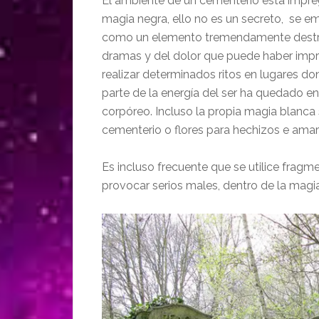
El ambiente de un cementerio está impregn
magia negra, ello no es un secreto, se emp
como un elemento tremendamente destruct
dramas y del dolor que puede haber impr
realizar determinados ritos en lugares do
parte de la energía del ser ha quedado e
corpóreo. Incluso la propia magia blanca
cementerio o flores para hechizos e amar
Es incluso frecuente que se utilice fragm
provocar serios males, dentro de la magia