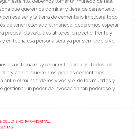
Según este rito, debemos tomar un muñeco de tela,
rsona que queremos dominar y tierra de cementerio.
con ese ser y la tierra de cementerio implicará todo
és de tener rellenado el muñeco, deberemos esperar
recisa, clavarle tres alfileres, en pecho, frente y
 y en teoría esa persona será ya por siempre siervo
ios es un tema muy recurrente para casi todos los
 allá y con la muerte. Los propios cementerios
 entre el mundo de los vivos y el de los muertos y
e gestionar un poder de invocación tan poderoso y
S
,
OCULTISMO
,
PARANORMAL
SECTAS