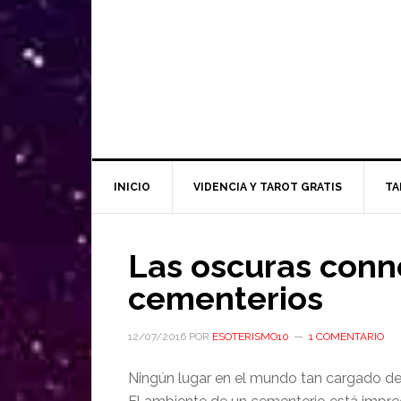
INICIO
VIDENCIA Y TAROT GRATIS
TA
Las oscuras conn
cementerios
12/07/2016
POR
ESOTERISMO10
1 COMENTARIO
Ningún lugar en el mundo tan cargado de