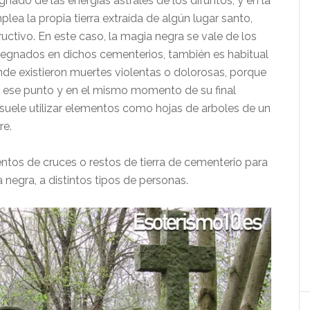
ado de las energías astrales de los difuntos, y en la
lea la propia tierra extraída de algún lugar santo,
ivo. En este caso, la magia negra se vale de los
egnados en dichos cementerios, también es habitual
nde existieron muertes violentas o dolorosas, porque
n ese punto y en el mismo momento de su final
 suele utilizar elementos como hojas de arboles de un
re.
entos de cruces o restos de tierra de cementerio para
 negra, a distintos tipos de personas.