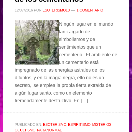
12/07/2016
POR
ESOTERISMO10
1 COMENTARIO
Ningún lugar en el mundo
tan cargado de
simbolismos y de
sentimientos que un
cementerio. El ambiente de
un cementerio está
impregnado de las energías astrales de los
difuntos, y en la magia negra, ello no es un
secreto, se emplea la propia tierra extraída de
algún lugar santo, como un elemento
tremendamente destructivo. En […]
PUBLICADO EN:
ESOTERISMO
,
ESPIRITISMO
,
MISTERIOS
,
OCULTISMO
,
PARANORMAL