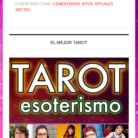
ETIQUETADO COMO:
CEMENTERIOS
,
RITOS
,
RITUALES
,
SECTAS
EL MEJOR TAROT