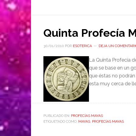
Quinta Profecía 
30/01/2010
POR
ESOTERICA
DEJA UN COMENTARI
La Quinta Profecía d
que se base en un go
que éstas no podrán 
esta muy cerca de lle
PUBLICADO EN:
PROFECÍAS MAYAS
ETIQUETADO COMO:
MAYAS
,
PROFECÍAS MAYAS