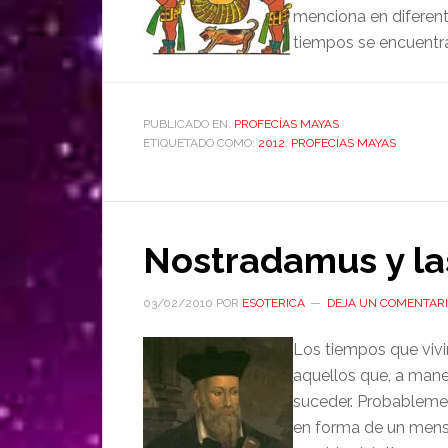
menciona en diferent
tiempos se encuentr
PUBLICADO EN:
PROFECÍAS MAYAS
ETIQUETADO COMO:
2012
,
PROFECÍAS MAYAS
Nostradamus y la
03/02/2010
POR
ESOTERICA
DEJA UN COMENTAR
Los tiempos que vivi
aquellos que, a mane
suceder. Probablemen
en forma de un mensa