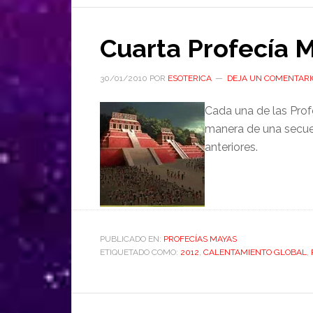
Cuarta Profecía 
30/01/2010
POR
ESOTERICA
DEJA UN COMENTARI
Cada una de las Prof
manera de una secue
anteriores.
PUBLICADO EN:
PROFECÍAS MAYAS
ETIQUETADO COMO:
2012
,
CALENTAMIENTO GLOBAL
,