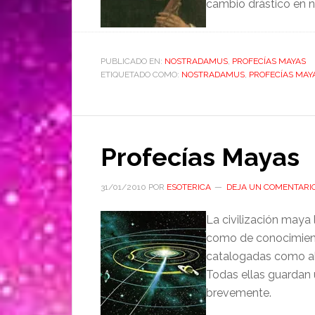
cambio drástico en n
PUBLICADO EN:
NOSTRADAMUS
,
PROFECÍAS MAYAS
ETIQUETADO COMO:
NOSTRADAMUS
,
PROFECÍAS MAY
Profecías Mayas
31/01/2010
POR
ESOTERICA
DEJA UN COMENTARI
La civilización maya 
como de conocimient
catalogadas como alt
Todas ellas guardan 
brevemente.