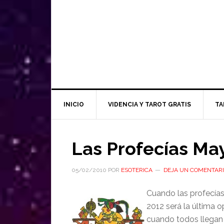
INICIO
VIDENCIA Y TAROT GRATIS
TA
Las Profecías May
05/02/2010
POR
ESOTERICA
DEJA UN COMENTAR
Cuando las profecías
2012 será la última 
cuando todos llegan 